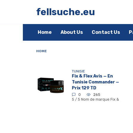
Skip
to
fellsuche.eu
content
Home
About Us
Contact Us
P
HOME
TUNISIE
Fix & Flex Avis — En
Tunisie Commander —
Prix 129 TD
0
265
5 / 5 Nom de marque Fix &