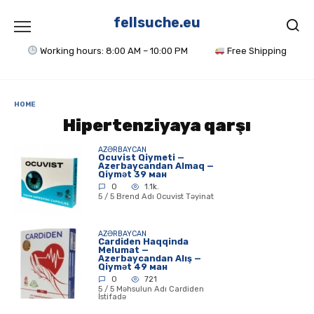
Skip
to
fellsuche.eu
content
Working hours: 8:00 AM – 10:00 PM
Free Shipping
HOME
Hipertenziyaya qarşı
AZƏRBAYCAN
Ocuvist Qiymeti —
Azerbaycandan Almaq —
Qiymət 39 ман
0
1.1k.
5 / 5 Brend Adı Ocuvist Təyinat
AZƏRBAYCAN
Cardiden Haqqinda
Melumat —
Azerbaycandan Alış —
Qiymət 49 ман
0
721
5 / 5 Məhsulun Adı Cardiden
İstifadə