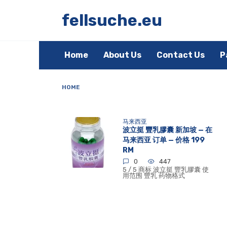
Skip
to
fellsuche.eu
content
Home
About Us
Contact Us
P
HOME
马来西亚
波立挺 豐乳膠囊 新加坡 — 在
马来西亚 订单 — 价格 199
RM
0
447
5 / 5 商标 波立挺 豐乳膠囊 使
用范围 豐乳 药物格式