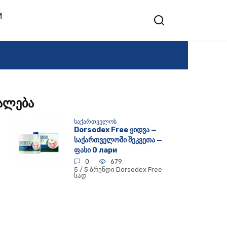
M
უალება
ᲡᲐᲥᲐᲠᲗᲕᲔᲚᲝᲡ
Dorsodex Free ყიდვა —
საქართველოში შეკვეთა —
ფასი 0 лари
0
679
5 / 5 ბრენდი Dorsodex Free
სად