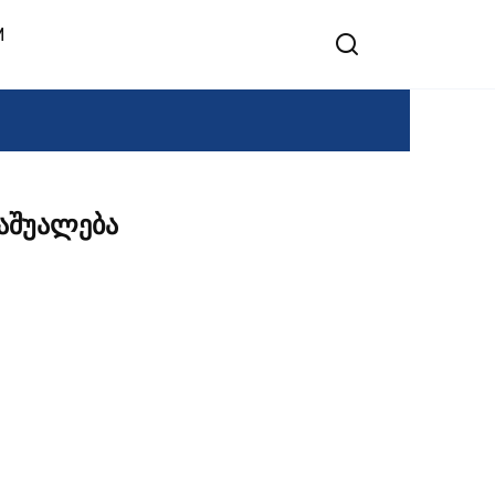
M
აშუალება