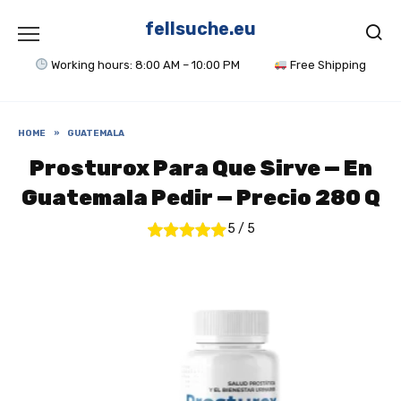
Skip
to
fellsuche.eu
content
Working hours: 8:00 AM – 10:00 PM
Free Shipping
HOME
»
GUATEMALA
Prosturox Para Que Sirve — En
Guatemala Pedir — Precio 280 Q
5
/
5