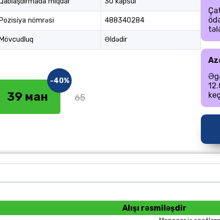
Qablaşdırmada miqdar
30 kapsul
Çat
öd
Pozisiya nömrəsi
488340284
təl
Mövcudluq
Əldədir
Az
Əgə
-40%
12.
39 ман
keç
65
Alışı rəsmiləşdir