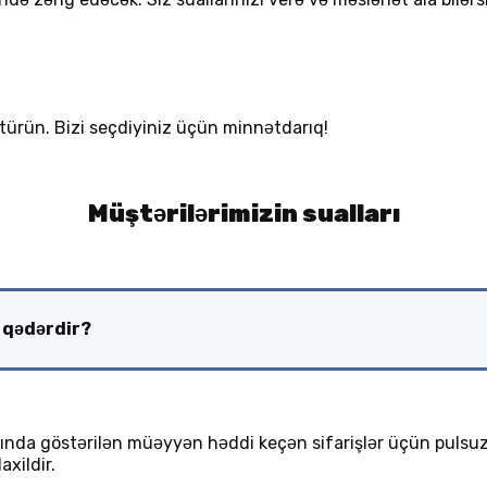
ötürün. Bizi seçdiyiniz üçün minnətdarıq!
Müştərilərimizin sualları
ə qədərdir?
ytında göstərilən müəyyən həddi keçən sifarişlər üçün pulsu
axildir.