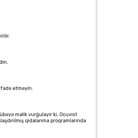
ilir.
din.
tifadə etməyin.
əcrübəyə malik
vurğulayır ki, Ocuvist
nslaşdırılmış qidalanma proqramlarında