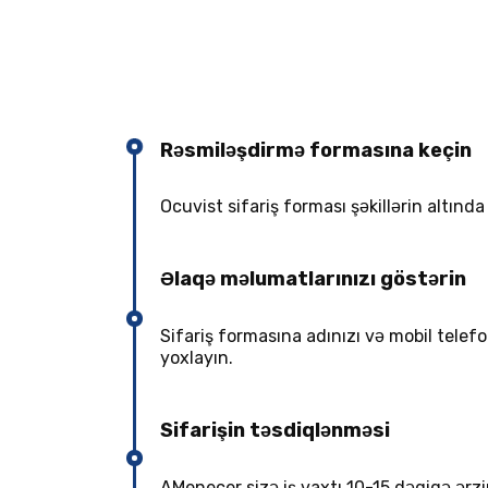
Rəsmiləşdirmə formasına keçin
Ocuvist sifariş forması şəkillərin altınd
Əlaqə məlumatlarınızı göstərin
Sifariş formasına adınızı və mobil tel
yoxlayın.
Sifarişin təsdiqlənməsi
AMenecer sizə iş vaxtı 10-15 dəqiqə ərzin