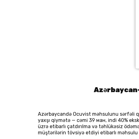
Azərbaycan-
Azərbaycandə Ocuvist məhsulunu sərfəli qiy
yaxşı qiymətə — cəmi 39 ман, indi 40% ekskl
üzrə etibarlı çatdırılma və təhlükəsiz ödə
müştərilərin tövsiyə etdiyi etibarlı məhsul