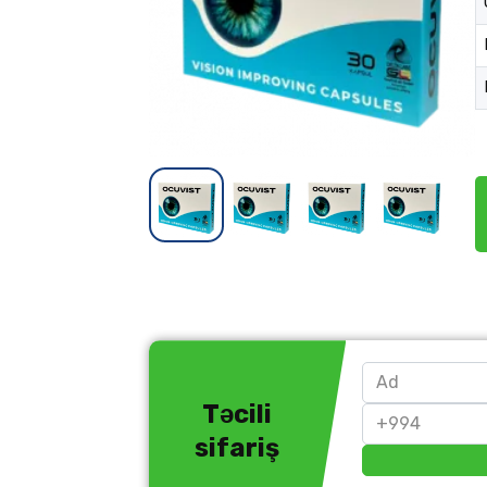
Təcili
sifariş