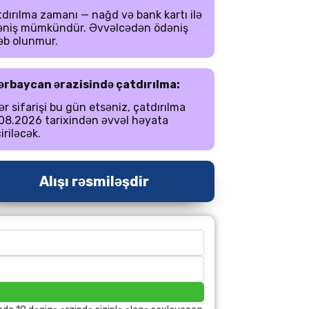
dırılma zamanı — nağd və bank kartı ilə
əniş mümkündür. Əvvəlcədən ödəniş
əb olunmur.
ərbaycan ərazisində çatdırılma:
r sifarişi bu gün etsəniz, çatdırılma
08.2026 tarixindən əvvəl həyata
iriləcək.
Alışı rəsmiləşdir