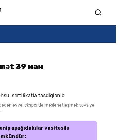
M
ymət 39 ман
hsul sertifikatla təsdiqlənib
adədən əvvəl ekspertlə məsləhətləşmək tövsiyə
r
əniş aşağıdakılar vasitəsilə
mkündür: