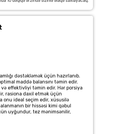
nda 10 dəqiqə ərzində sizinlə əlaqə saxlayacaq.
t
ğlamlığı dəstəkləmək üçün hazırlanıb.
 optimal maddə balansını təmin edir.
və effektivliyi təmin edir. Hər porsiya
r, rasiona daxil etmək üçün
 onu ideal seçim edir, xüsusilə
alanmanın bir hissəsi kimi qəbul
üçün uyğundur, tez mənimsənilir,