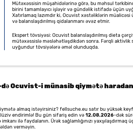
Mütəxəssisin müşahidələrinə görə, bu məhsul tərkibind
birini tamamlayıcı işləyir və gündəlik istifadə üçün 
Xatırlamaq lazımdır ki, Ocuvist xəstəliklərin müalicəs
və balanslaşdırılmış qidalanmanı əvəz etmir.
Ekspert tövsiyəsi: Ocuvist balanslaşdırılmış dieta çərç
mütəxəssislə məsləhətləşdikdən sonra. Fərqli aktivlik 
uyğundur tövsiyələrə əməl olunduqda.
də Ocuvist-i münasib qiymətə haradan
mətə almaq istəyirsiniz? fellsuche.eu satır bu yüksək keyfi
üziv endirimlə! Bu gün sifariş edin və
12.08.2026
-dək sür
mə imkanı ilə faydalanın. Ürək sağlamlığınızı yaxşılaşdırma
u əldən verməyin.