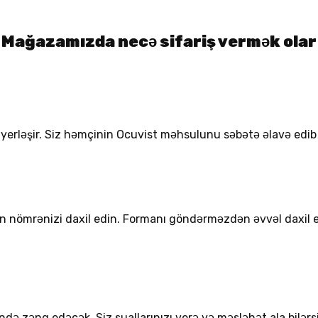
Mağazamızda necə sifariş vermək olar
a yerləşir. Siz həmçinin Ocuvist məhsulunu səbətə əlavə edib a
efon nömrənizi daxil edin. Formanı göndərməzdən əvvəl daxi
də zəng edəcək. Siz suallarınızı verə və məsləhət ala bilərsi