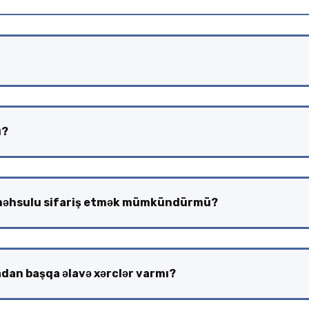
ü?
məhsulu sifariş etmək mümkündürmü?
dan başqa əlavə xərclər varmı?