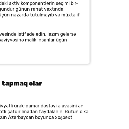
əki aktiv komponentlərin seçimi bir-
uyğundur günün rahat vaxtında.
i üçün nəzərdə tutulmayıb və müxtəlif
ivəsində istifadə edin, lazım gələrsə
səviyyəsinə malik insanlar üçün
 tapmaq olar
yyətli ürək-damar dəstəyi əlavəsini ən
ətli çatdırılmadan faydalanın. Bütün ölkə
q üçün Azərbaycan boyunca xoşbəxt