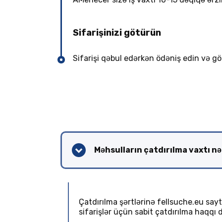
Sifarişinizi götürün
Sifarişi qəbul edərkən ödəniş edin və g
Məhsulların çatdırılma vaxtı n
Çatdırılma şərtlərinə fellsuche.eu sa
sifarişlər üçün sabit çatdırılma haqqı d