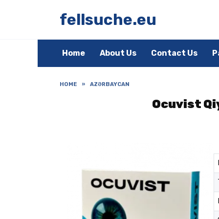
Skip
to
fellsuche.eu
content
Home
About Us
Contact Us
P
HOME
»
AZƏRBAYCAN
Ocuvist Qi