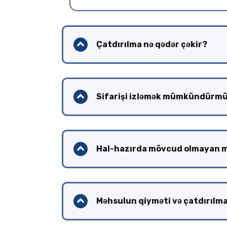
Çatdırılma nə qədər çəkir?
Sifarişi izləmək mümkündürm
Hal-hazırda mövcud olmayan 
Məhsulun qiyməti və çatdırılma