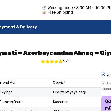
Working hours: 8:00 AM – 10:00 P
Free Shipping
ayment & Delivery
ymeti — Azerbaycandan Almaq — Qi
5
/
5
Mə
Brend Adı
Ocuvist
İstif
olunu
Təyinat
Hipertenziyaya qarşı
Öd
Buraxılış üsulu
Kapsullar
mü