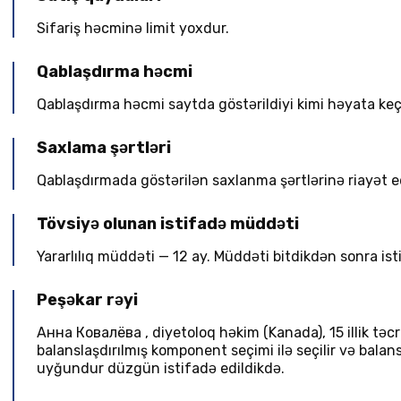
Sifariş həcminə limit yoxdur.
Qablaşdırma həcmi
Qablaşdırma həcmi saytda göstərildiyi kimi həyata keçir
Saxlama şərtləri
Qablaşdırmada göstərilən saxlanma şərtlərinə riayət e
Tövsiyə olunan istifadə müddəti
Yararlılıq müddəti — 12 ay. Müddəti bitdikdən sonra is
Peşəkar rəyi
Анна Ковалёва
,
diyetoloq həkim
(
Kanada
), 15 illik t
balanslaşdırılmış komponent seçimi ilə seçilir və bala
uyğundur düzgün istifadə edildikdə.