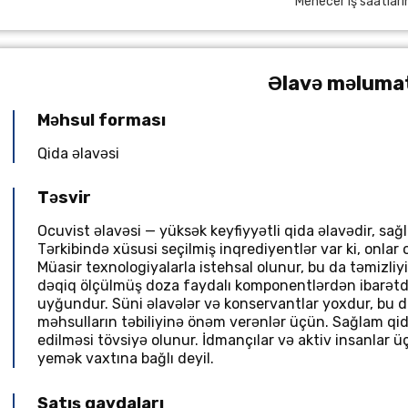
Menecer iş saatları
Əlavə məluma
Məhsul forması
Qida əlavəsi
Təsvir
Ocuvist əlavəsi — yüksək keyfiyyətli qida əlavədir, sa
Tərkibində xüsusi seçilmiş inqrediyentlər var ki, onlar
Müasir texnologiyalarla istehsal olunur, bu da təmizliyi 
dəqiq ölçülmüş doza faydalı komponentlərdən ibarətdi
uyğundur. Süni əlavələr və konservantlar yoxdur, bu da
məhsulların təbiliyinə önəm verənlər üçün. Sağlam qid
edilməsi tövsiyə olunur. İdmançılar və aktiv insanlar 
yemək vaxtına bağlı deyil.
Satış qaydaları