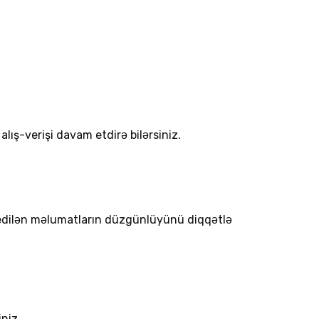
lış-verişi davam etdirə bilərsiniz.
l edilən məlumatların düzgünlüyünü diqqətlə
niz.