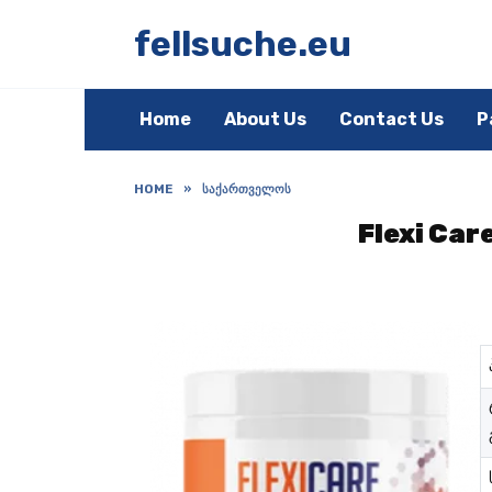
Skip
to
fellsuche.eu
content
Home
About Us
Contact Us
P
HOME
»
ᲡᲐᲥᲐᲠᲗᲕᲔᲚᲝᲡ
Flexi Car