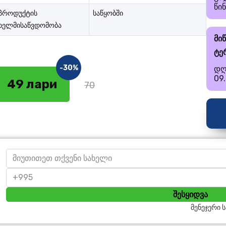
წი
პროდუქტის
საწყობში
ხელმისაწვდომობა
მი
ტე
-30%
დღ
09
49 лари
70
შესყიდვა
მენეჯერი 