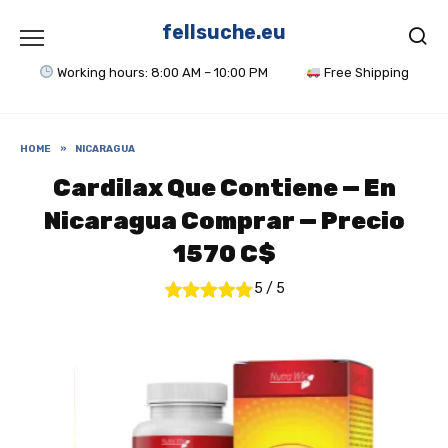
Skip
to
fellsuche.eu
content
Working hours: 8:00 AM – 10:00 PM
Free Shipping
HOME
»
NICARAGUA
Cardilax Que Contiene — En
Nicaragua Comprar — Precio
1570 C$
5
/
5