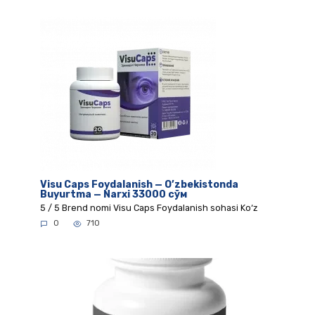
Visu Caps Foydalanish — O’zbekistonda
Buyurtma — Narxi 33000 сўм
5 / 5 Brend nomi Visu Caps Foydalanish sohasi Ko‘z
0
710