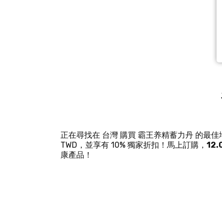
正在尋找在 台灣 購買 霸王养精蓄力丹 的最佳地點
TWD，並享有 10% 獨家折扣！馬上訂購，
12.
康產品！