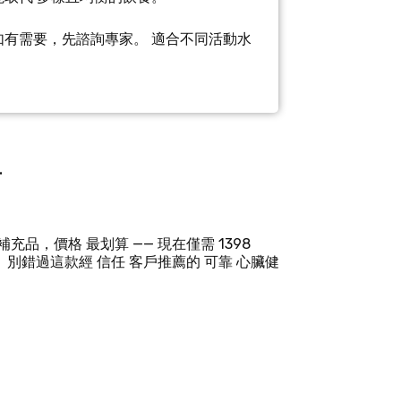
如有需要，先諮詢專家。 適合不同活動水
丹
補充品，價格 最划算 —— 現在僅需 1398
別錯過這款經 信任 客戶推薦的 可靠 心臟健