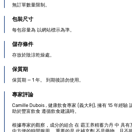
無訂單數量限制。
包裝尺寸
每包容量為 以網站標示為準。
儲存條件
存放於陰涼乾燥處。
保質期
保質期 — 1 年。 到期後請勿使用。
專家評論
Camille Dubois
,
健康飲食專家
(
義大利
), 擁有 15 年經驗
助於豐富飲食 遵循飲食建議時。
根據專家的觀察，成分的組合 在 霸王养精蓄力丹 中 具
中方便的時間服用。 重要的是 此補充劑 不是藥物，且不