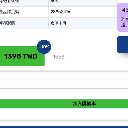
每包有幾個
30粒
可
產品識別碼
28952416
若
庫存狀態
倉庫中有
送
-10%
1398 TWD
1553
加入購物車