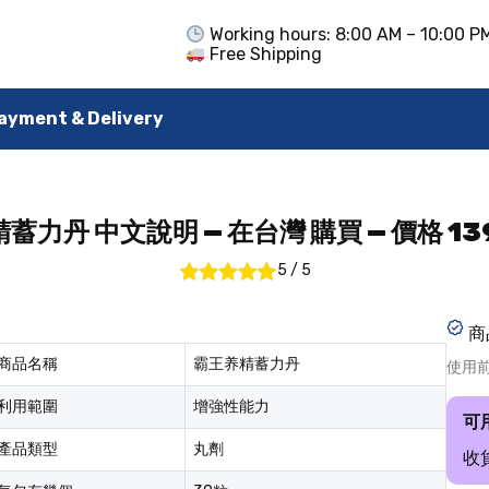
Working hours: 8:00 AM – 10:00 P
Free Shipping
ayment & Delivery
蓄力丹 中文說明 — 在台灣 購買 — 價格 139
5
/
5
商
商品名稱
霸王养精蓄力丹
使用
利用範圍
增強性能力
可
產品類型
丸劑
收