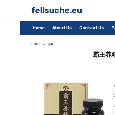
Skip
to
fellsuche.eu
content
Home
About Us
Contact Us
P
HOME
»
台灣
霸王养精